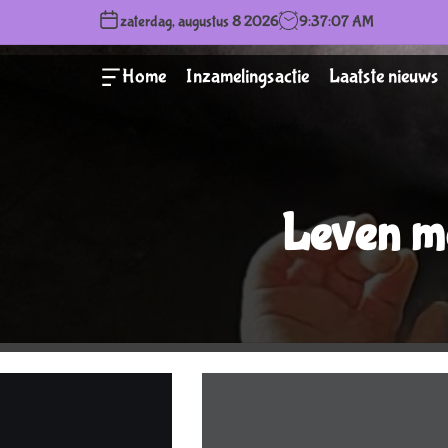
S
zaterdag, augustus 8 2026
9
:
37
:
08
AM
k
i
O
Home
Inzamelingsactie
Laatste nieuws
p
F
F
t
C
o
A
c
N
V
o
A
n
Leven m
S
W
t
I
e
D
n
G
E
t
T
S