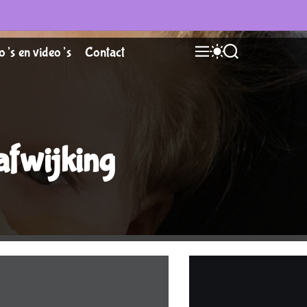
M
S
S
o’s en video’s
Contact
E
W
E
N
I
A
U
T
R
C
C
H
H
C
O
fwijking
L
O
R
M
O
D
E